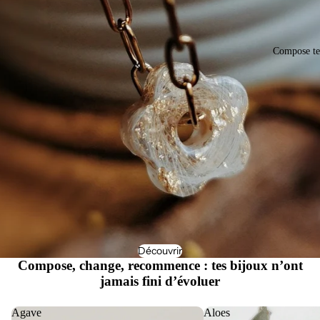
Compose te
Découvrir
Compose, change, recommence : tes bijoux n’ont
jamais fini d’évoluer
Agave
Aloes