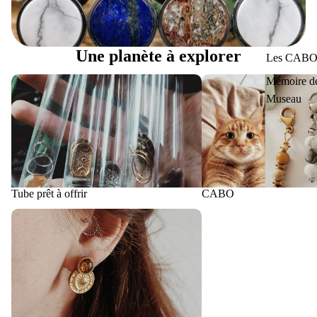
Les bagues 2026
Une planète à explorer
Les CAB
Tube prêt à offrir
CABO
Mémoire d
Museau
Tube prêt à offrir
CABO
La caboche