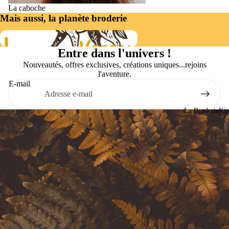
La caboche
Mais aussi, la planète broderie
BroderieKipik
Entre dans l'univers !
Nouveautés, offres exclusives, créations uniques...rejoins
l'aventure.
E-mail
La BroderieKip