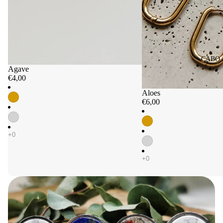
CABO &
Agave
€4,00
Aloes
€6,00
Bagues