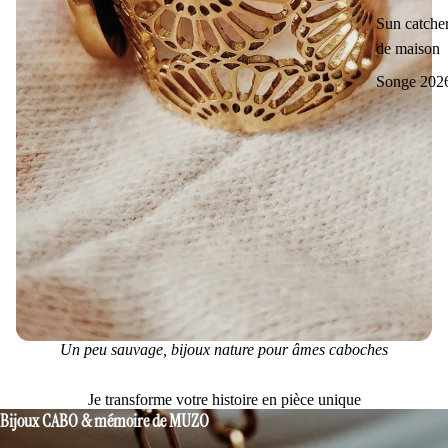
Sun catcher
de maison
Songe 202
Un peu sauvage, bijoux nature pour âmes caboches
Je transforme votre histoire en pièce unique
Bijoux CABO & mémoire de MUZO